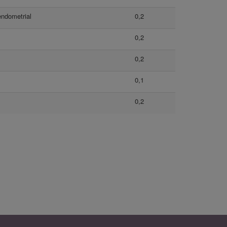
endometrial
0,2
0,2
0,2
0,1
0,2