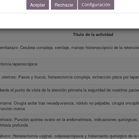
Configuración
dida la Acreditación por la Secretaría General de Salud Públic
mo. Junta de Andalucía. Expte: 88/2024.
Título de la actividad
 embarazo: Cesárea compleja, cerclaje, manejo histeroscópicio de la retención
ctomía laparoscópica
uterinos: Pasos y trucos, histerectomía compleja, extracción pieza por lapa
desde el punto de vista de la atención primaria la seguridad de nuestros paci
 mama: Cirugía axilar tras neoadyuvancia, nódulo no palpable, cirugía oncopl
trucción mama
riosis: Punción quistes ovario en la endometriosis, indicaciones quirúrgicas,
riosis profunda
élvico: Histerectomía vaginal, colposacropexia y tratamiento quirúrgico de la i