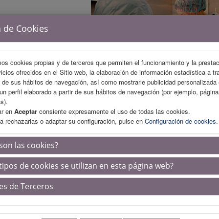
a de Cookies
mos cookies propias y de terceros que permiten el funcionamiento y la presta
vicios ofrecidos en el Sitio web, la elaboración de información estadística a tr
s de sus hábitos de navegación, así como mostrarle publicidad personalizada
un perfil elaborado a partir de sus hábitos de navegación (por ejemplo, págin
s).
ar en
Aceptar
consiente expresamente el uso de todas las cookies.
a rechazarlas o adaptar su configuración, pulse en
Configuración de cookies
.
ÁREA CIENTÍFICA
INSCRIPCIÓN
ALOJAMIENTO
son las cookies?
tipos de cookies se utilizan en esta página web?
itaciones científicas
es de Terceros
dido el Reconocimiento de Interés Sanitario por la Dirección G
imiento de la Consejería de Salud y Consumo de la Junta de A