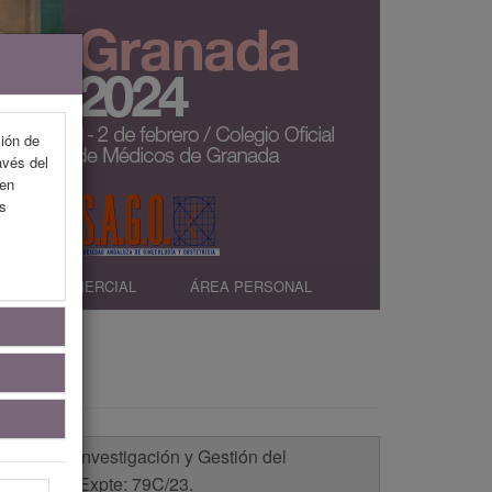
ción de
avés del
 en
as
EXP. COMERCIAL
ÁREA PERSONAL
eneral de Investigación y Gestión del
ndalucía. Expte: 79C/23.