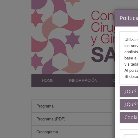
Polític
Utiliza
los ser
análisi
base a 
visitada
Al puls
Si dese
HOME
INFORMACIÓN
COMITÉS
¿Qué 
¿Qué 
Programa
Acred
Cooki
Programa (PDF)
Conce
Cronograma
Conoc