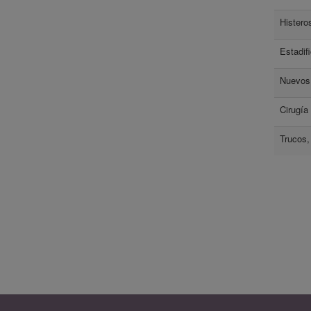
Histero
Estadif
Nuevos 
Cirugía 
Trucos,