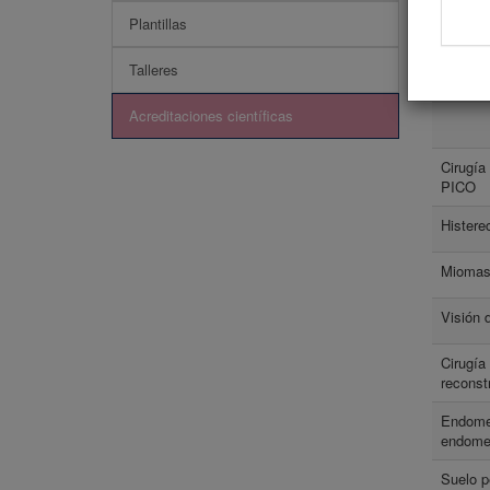
Plantillas
Conce
Consu
Talleres
Acreditaciones científicas
Cirugía
PICO
Histere
Miomas 
Visión 
Cirugía
recons
Endomet
endomet
Suelo p