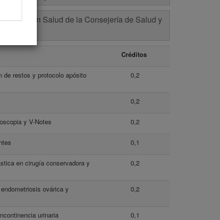
a e I+D+i en Salud de la Consejería de Salud y
Créditos
 de restos y protocolo apósito
0,2
0,2
roscopia y V-Notes
0,2
entes
0,1
ástica en cirugía conservadora y
0,2
 endometriosis ovárica y
0,2
ncontinencia urinaria
0,1